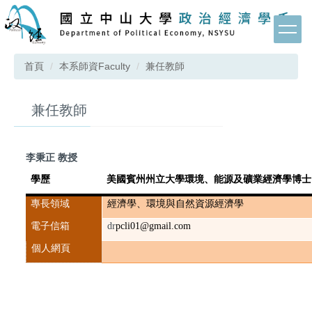
跳
到
主
要
首頁
本系師資Faculty
兼任教師
內
容
區
兼任教師
李秉正 教授
學歷
美國賓州州立大學環境、能源及礦業經濟學博士
專長領域
經濟學、環境與自然資源經濟學
電子信箱
dr
pcli01@gmail.com
個人網頁