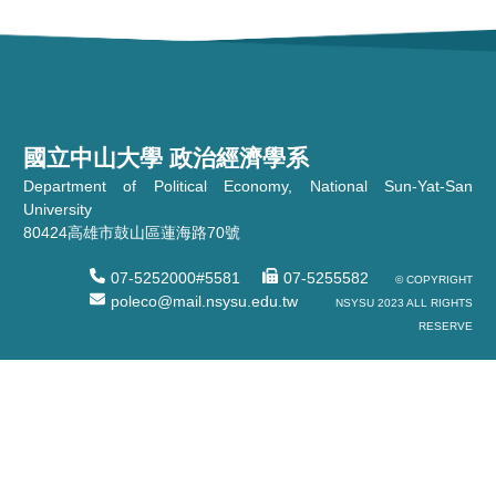
國立中山大學 政治經濟學系
Department of Political Economy, National Sun-Yat-San
University
80424高雄市鼓山區蓮海路70號
07-5252000#5581
07-5255582
© COPYRIGHT
poleco@mail.nsysu.edu.tw
NSYSU 2023 ALL RIGHTS
RESERVE