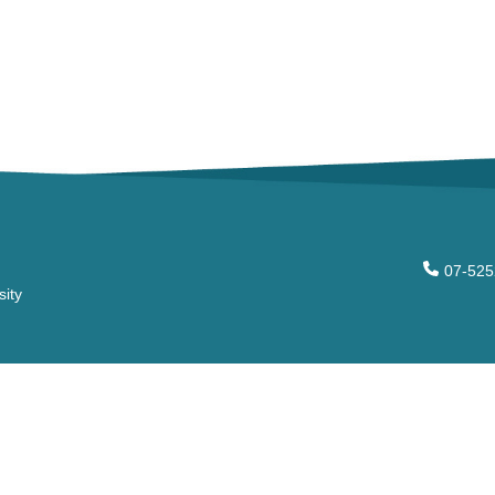
07-52
sity