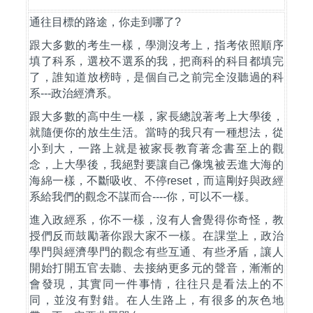
通往目標的路途，你走到哪了
?
跟大多數的考生一樣，學測沒考上，指考依照順序
填了科系，選校不選系的我，把商科的科目都填完
了，誰知道放榜時，是個自己之前完全沒聽過的科
系
---
政治經濟系。
跟大多數的高中生一樣，家長總說著考上大學後，
就隨便你的放生生活。當時的我只有一種想法，從
小到大，一路上就是被家長教育著念書至上的觀
念，上大學後，我絕對要讓自己像塊被丟進大海的
海綿一樣，不斷吸收、不停
reset
，而這剛好與政經
系給我們的觀念不謀而合
----
你，可以不一樣。
進入政經系，你不一樣，沒有人會覺得你奇怪，教
授們反而鼓勵著你跟大家不一樣。在課堂上，政治
學門與經濟學門的觀念有些互通、有些矛盾，讓人
開始打開五官去聽、去接納更多元的聲音，漸漸的
會發現，其實同一件事情，往往只是看法上的不
同，並沒有對錯。在人生路上，有很多的灰色地