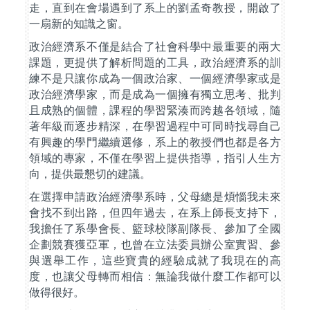
走，直到在會場遇到了系上的劉孟奇教授，開啟了
一扇新的知識之窗。
政治經濟系不僅是結合了社會科學中最重要的兩大
課題，更提供了解析問題的工具，政治經濟系的訓
練不是只讓你成為一個政治家、一個經濟學家或是
政治經濟學家，而是成為一個擁有獨立思考、批判
且成熟的個體，課程的學習緊湊而跨越各領域，隨
著年級而逐步精深，在學習過程中可同時找尋自己
有興趣的學門繼續選修，系上的教授們也都是各方
領域的專家，不僅在學習上提供指導，指引人生方
向，提供最懇切的建議。
在選擇申請政治經濟學系時，父母總是煩惱我未來
會找不到出路，但四年過去，在系上師長支持下，
我擔任了系學會長、籃球校隊副隊長、參加了全國
企劃競賽獲亞軍，也曾在立法委員辦公室實習、參
與選舉工作，這些寶貴的經驗成就了我現在的高
度，也讓父母轉而相信：無論我做什麼工作都可以
做得很好。