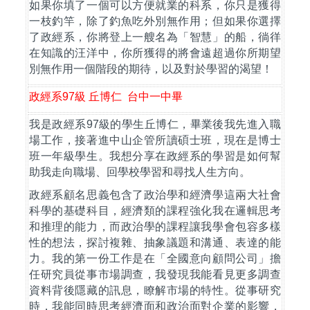
如果你填了一個可以方便就業的科系，你只是獲得
一枝釣竿，除了釣魚吃外別無作用；但如果你選擇
了政經系，你將登上一艘名為「智慧」的船，徜徉
在知識的汪洋中，你所獲得的將會遠超過你所期望
別無作用一個階段的期待，以及對於學習的渴望！
政經系
97
級
丘博仁
台中一中畢
我是政經系
97
級的學生丘博仁，畢業後我先進入職
場工作，接著進中山企管所讀碩士班，現在是博士
班一年級學生。我想分享在政經系的學習是如何幫
助我走向職場、回學校學習和尋找人生方向。
政經系顧名思義包含了政治學和經濟學這兩大社會
科學的基礎科目，經濟類的課程強化我在邏輯思考
和推理的能力，而政治學的課程讓我學會包容多樣
性的想法，探討複雜、抽象議題和溝通、表達的能
力。我的第一份工作是在「全國意向顧問公司」擔
任研究員從事市場調查，我發現我能看見更多調查
資料背後隱藏的訊息，瞭解市場的特性。從事研究
時，我能同時思考經濟面和政治面對企業的影響，