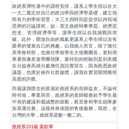
政經系彈性適中的課程安排，讓系上學生得以在大
一大二奠定好自己的政治學與經濟學基礎，建立強
而有力的學術背景；大三大四時則是提供以跨領域
思辨的討論課程，如：英文政經時事專題、經濟思
想史、管理經濟學等，讓學生得以自我挑戰與突
破。此外，開放自由的風氣更讓系上學生得以沒有
疆界的發展自己的興趣。以我個人而言，除了擔任
系學會幹部，也擔任學校學生大使團團長，更利用
寒暑假兼差遊學團領隊。最特別的經驗則是到美國
在台協會高雄分處擔任資訊實習生，因為熟悉政經
議題，也擅於操作社群媒體，讓我在實習期間獲得
高度的評價。
而最讓我懷念的莫過於政經系的良師益友，不論何
時何地，畢業與否，政經系的老師都會給予學生最
中肯的建議和最誠懇的鼓勵，甚至會和學生組隊參
加系運比賽。這樣終身保固的售後服務，我想，全
台灣的大學，政經系是數一數二的。
政經系
101
級
葉欽華