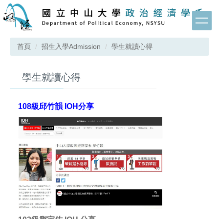
跳
到
主
要
首頁
招生入學Admission
學生就讀心得
內
容
區
學生就讀心得
108級邱竹韻 IOH分享