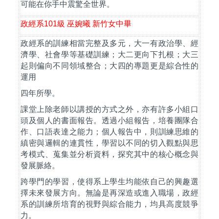
可能在你手中震驚全世界。
政經系
101
級
巫婉曦
新竹女中畢
政經系的訓練相當完整及多元，大一有政治學、經
濟學、社會學等基礎訓練；大二更向下扎根；大三
起則偏向不同領域整合；大四的專題更是綜合性的
運用
四年所學。
課堂上除老師以講授的方式之外，亦有許多小組口
頭及個人的書面報告。透過小組報告，培養團隊合
作、口語表達之能力；個人報告中，則訓練思維的
縝密與邏輯的連貫性，學習以不同的切入觀點與思
考模式、蒐集並分析資料，探究其中的核心概念與
發展脈絡。
跨學門的學習，使得系上學生均能依自己的興趣選
擇未來發展方向。無論是再深造或進入職場，政經
系的訓練所培育的視野與綜合能力，均具高度競爭
力。