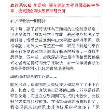
政經系
96
級
李居翰
國立師範大學附屬高級中學
畢，後就讀台灣大學新聞研究所
在求學最後一刻轉折
高中時，讀了當時被稱為三類組的生物醫療類別，
最後發現自己興趣根本不在此，毅然決然加考了文
組科目，懵懂然後進到中山大學政治經濟學系。我
得承認，進到大一有整整一年，我選擇關起門來百
思不解怎麼會來到這個我沒聽過的系所，一直極力
想掙脫。四年後，當我穿起學士服準備接受撥穗儀
式才發現驚覺時間走了這麼快，在一個環境裡頭的
成長是要跟別人比較才會發現優勢的。
請問讀政經系的出路是
……
關於出路，這個問題大概從我入學就被問了不下百
遍。其實，我一直認為自己要的出路，並不是科系
幫你決定，而是在求學期間可以找到比較快、比較
對的方式向目標前進。在我準備研究所推甄期間，
我發現原來政經系比其他校系的學生多了「累