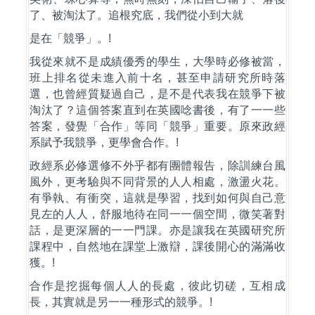
了、被淘汰了。追根究底，我們從小到大就
是在「競爭」。
!
我從來就不是成績優秀的學生，大學時必修被當，
班上排名從未進入前十名，甚至申請研究所時落
選，也曾經質疑過自己，是不是代表我在競爭下被
淘汰了？這個答案直到在英國唸書後，有了
⼀
一些
答案，發覺「合作」等同「競爭」重要。原來政經
系賦予我競爭，更學會合作。
!
政經系必修選修不外乎都有團體報告，除訓練台
⾵
風外，更考驗與不同背景的
⼈
人相處，激盪火花。
有爭執、有衝突，這就是學習，找到如何與自己意
見左的
⼈
人，舒服地待在同
⼀
一個空間，微笑著對
話，是更深層的
⼀
一門課。亦是讓我在英國研究所
課程中，自然地在課堂上激辯，課後開心的滿滿收
獲。
!
合作是挖掘每個
⼈
人的長處，彼此切磋，互相成
長，其實就是另
⼀
一種形式的競爭。
!