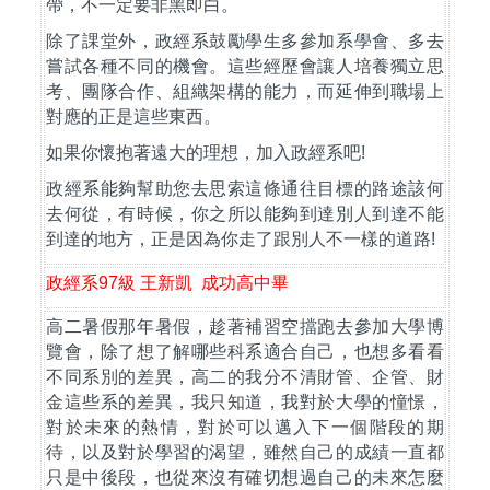
帶，不一定要非黑即白。
除了課堂外，政經系鼓勵學生多參加系學會、多去
嘗試各種不同的機會。這些經歷會讓人培養獨立思
考、團隊合作、組織架構的能力，而延伸到職場上
對應的正是這些東西。
如果你懷抱著遠大的理想，加入政經系吧
!
政經系能夠幫助您去思索這條通往目標的路途該何
去何從，有時候，你之所以能夠到達別人到達不能
到達的地方，正是因為你走了跟別人不一樣的道路
!
政經系
97
級
王新凱
成功高中畢
高二暑假那年暑假，趁著補習空擋跑去參加大學博
覽會，除了想了解哪些科系適合自己，也想多看看
不同系別的差異，高二的我分不清財管、企管、財
金這些系的差異，我只知道，我對於大學的憧憬，
對於未來的熱情，對於可以邁入下一個階段的期
待，以及對於學習的渴望，雖然自己的成績一直都
只是中後段，也從來沒有確切想過自己的未來怎麼