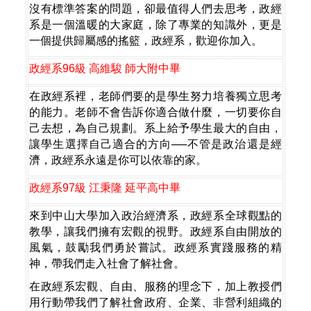
沒有標準答案的問題，卻最值得人們去思考，政經
系是一個溫暖的大家庭，除了專業的知識外，更是
一個提供歸屬感的搖籃，政經系，歡迎你加入。
政經系
96
級
高維駿
師大附中畢
在政經系裡，老師們要的是學生努力培養獨立思考
的能力。老師不會告訴你適合做什麼，一切要你自
己去想，為自己規劃。系上給予學生最大的自由，
讓學生選擇自己適合的方向
──
不管是政治還是經
濟，政經系永遠是你可以依靠的家。
政經系
97
級
江秉隆
延平高中畢
來到中山大學加入政治經濟系，政經系全球觀點的
教學，讓我們擁有宏觀的視野。政經系自由開放的
風氣，鼓勵我們勇於嘗試。政經系實踐服務的精
神，帶我們走入社會了解社會。
在政經系宏觀、自由、服務的理念下，加上教授們
用行動帶我們了解社會政府、企業、非營利組織的