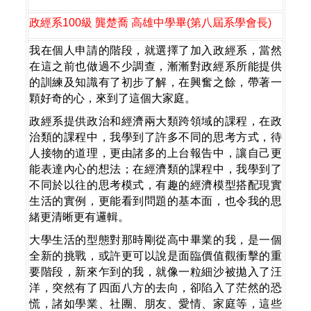
政經系
100
級
龔楚喬
高雄中學畢
(
第八屆系學會長
)
我在個人申請的階段，就選擇了加入政經系，當然
在這之前也做過不少調查，漸漸對政經系所能提供
的訓練及知識有了初步了解，在興奮之餘，帶著一
顆好奇的心，來到了這個大家庭。
政經系提供政治和經濟兩大類跨領域的課程，在政
治類的課程中，我學到了許多不同的思考方式，待
人接物的道理，更由諸多的上台報告中，讓自己更
能表達內心的想法；在經濟類的課程中，我學到了
不同於以往的思考模式，有趣的經濟模型搭配現實
生活的實例，更能看到問題的基本面，也令我的思
緒更清晰更有邏輯。
大學生活的型態對那時剛從高中畢業的我，是一個
全新的挑戰，或許更可以說是面臨價值觀衝擊的重
要階段，新來乍到的我，就像一粒細沙被拋入了汪
洋，突然有了四面八方的去向，卻陷入了茫然的恐
慌，諸如學業、社團、朋友、愛情、家庭等，這些