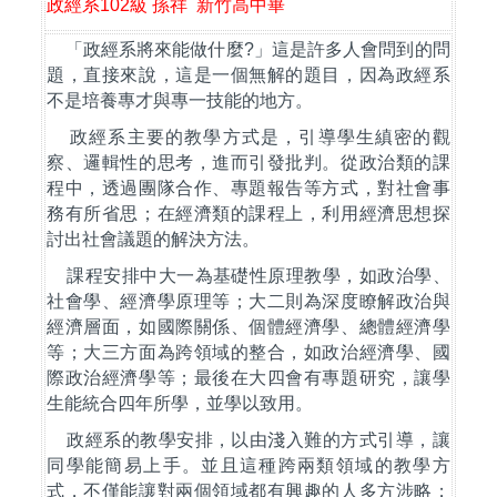
政經系
102
級
孫祥
新竹高中畢
「政經系將來能做什麼
?
」這是許多人會問到的問
題，直接來說，這是一個無解的題目，因為政經系
不是培養專才與專一技能的地方。
政經系主要的教學方式是，引導學生縝密的觀
察、邏輯性的思考，進而引發批判。從政治類的課
程中，透過團隊合作、專題報告等方式，對社會事
務有所省思；在經濟類的課程上，利用經濟思想探
討出社會議題的解決方法。
課程安排中大一為基礎性原理教學，如政治學、
社會學、經濟學原理等；大二則為深度瞭解政治與
經濟層面，如國際關係、個體經濟學、總體經濟學
等；大三方面為跨領域的整合，如政治經濟學、國
際政治經濟學等；最後在大四會有專題研究，讓學
生能統合四年所學，並學以致用。
政經系的教學安排，以由淺入難的方式引導，讓
同學能簡易上手。並且這種跨兩類領域的教學方
式，不僅能讓對兩個領域都有興趣的人多方涉略；