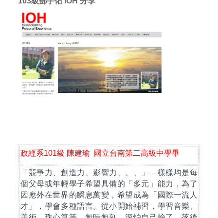
103
級鄧宇佑
IOH
分享
政經系
101
級
陳建瑜
國立台南第二高級中學畢
「競爭力、創造力、影響力、、、」
—
樣樣均是每
個父母或年輕學子希望具備的「多元」能力，為了
因應外在世界的瞬息萬變，希望成為「國際
⼀
流人
才」，學會多種語言。從小開始補習，學習音樂、
美術、珠心算等，無時無刻，深怕自己輸了、落後