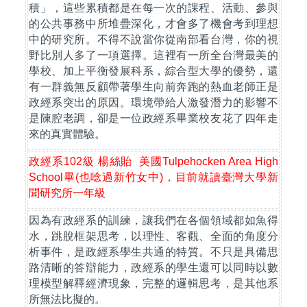
積」，這些累積都是在每一次的課程、活動、參與
的公共事務中所堆疊深化，才會多了機會考到理想
中的研究所。不得不說當你從南部看台灣，你的視
野比別人多了一項選擇。這裡有一所全台灣最美的
學校、加上平衡發展科系，綜合型大學的優勢，還
有一群義無反顧帶著學生向前奔跑的熱血老師正是
政經系突出的原因。環境帶給人激發潛力的影響不
是陳腔老調，卻是一位政經系畢業校友花了四年走
來的真實體驗。
政經系
102
級
楊絲貽
美國
Tulpehocken Area High
School
畢
(
也唸過新竹女中
)
，目前就讀臺灣大學新
聞研究所一年級
因為有政經系的訓練，讓我們在各個領域都如魚得
水，跳脫框架思考，以理性、客觀、全面的角度分
析事件，是政經系學生共通的特質。不只是具備思
路清晰的答辯能力，政經系的學生還可以同時以數
理模型解釋經濟現象，完整的邏輯思考，是其他系
所無法比擬的。