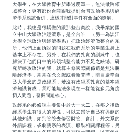
大學生，在大學教育中所學過度單一，無法做跨領
域整合；更有部份台商跟我提到台灣政治學系與經
濟學系應該合併，這樣才能對事件有全面的瞭解。
此時，我總是很驕傲的跟那些台商說，我畢業於國
立中山大學政治經濟系，是全台唯二（另一為淡江
大學全球政治與經濟學系）把政治經濟做整合的系
所，他們上面所說的問題在我們系所的畢業生身上
基本上不存在。另外，在我們的扎實的訓練中，也
解決了他們口中的跨領域整合能力不足之缺憾。研
究所轉攻政治的我，就算主修國際關係還是無法脫
離經濟學，常常在念文獻或看新聞時，暗自慶幸自
己大學念的是政經系，若沒有政經系扎實的基本經
濟知識養成，我可能無法像現在一樣能從多元角度
切入問題，發掘問題核心。
政經系的必修課主要集中於大一大二，在那之後政
經系學生有很大的彈性，可以去鑽研自己有興趣的
其他知識，如到管院去修習財管、會計，外文系的
外語課程，或劇藝系的表演、服裝相關課程等，另