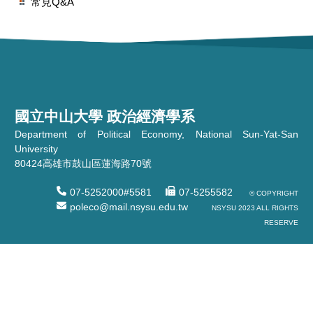
常見Q&A
國立中山大學 政治經濟學系
Department of Political Economy, National Sun-Yat-San
University
80424高雄市鼓山區蓮海路70號
07-5252000#5581
07-5255582
© COPYRIGHT
poleco@mail.nsysu.edu.tw
NSYSU 2023 ALL RIGHTS
RESERVE